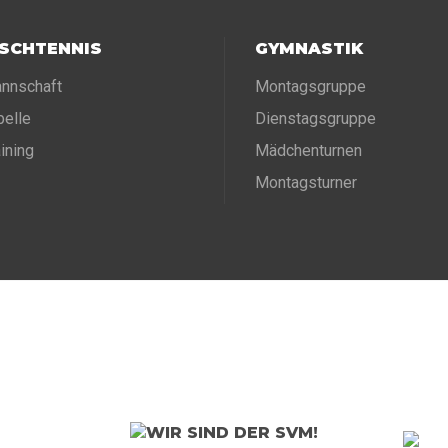
ISCHTENNIS
GYMNASTIK
nnschaft
Montagsgruppe
belle
Dienstagsgruppe
aining
Mädchenturnen
Montagsturner