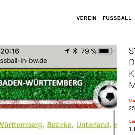
VEREIN
FUSSBALL
S
D
K
M
Da
25
Ca
1.