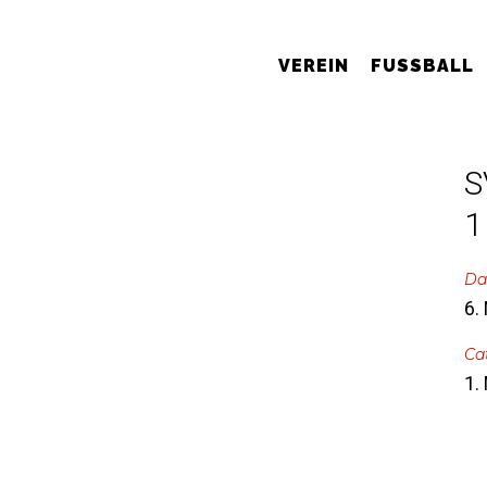
VEREIN
FUSSBALL
S
1
Da
6.
Ca
1.