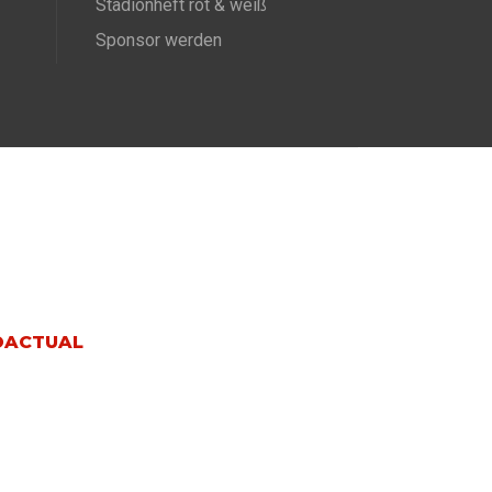
Stadionheft rot & weiß
Sponsor werden