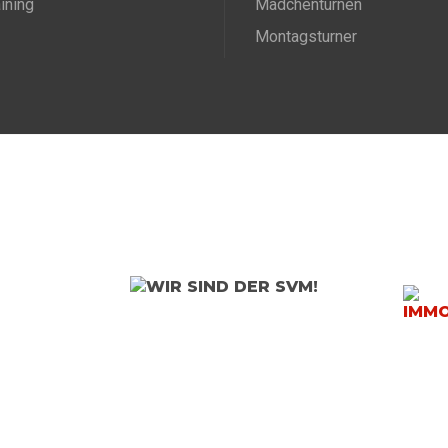
aining
Mädchenturnen
Montagsturner