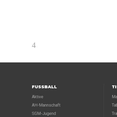
FUSSBALL
T
Aktive
Ma
AH-Mannschaft
Ta
SGM-Jugend
Tr