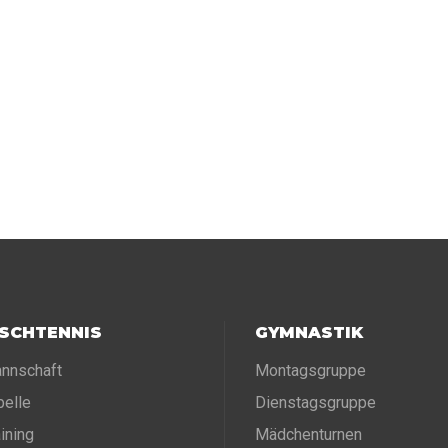
ISCHTENNIS
GYMNASTIK
nnschaft
Montagsgruppe
belle
Dienstagsgruppe
aining
Mädchenturnen