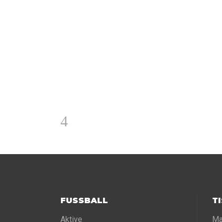
FUSSBALL
T
Aktive
Ma