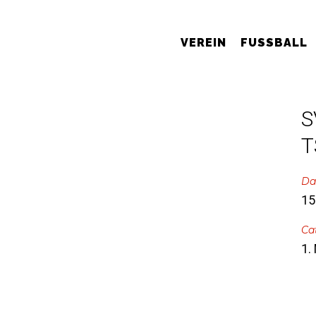
VEREIN
FUSSBALL
S
T
Da
15
Ca
1.