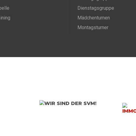
belle
Dienstagsgruppe
aining
Mädchenturnen
Montagsturner