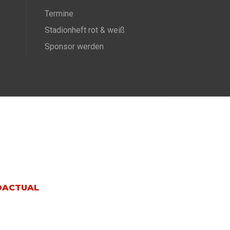
Termine
Stadionheft rot & weiß
Sponsor werden