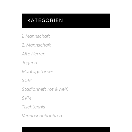
KATEGORIEN
1. Mannschaft
2. Mannschaft
Alte Herren
Jugend
Montagsturner
SGM
Stadionheft rot & weiß
SVM
Tischtennis
Vereinsnachrichten