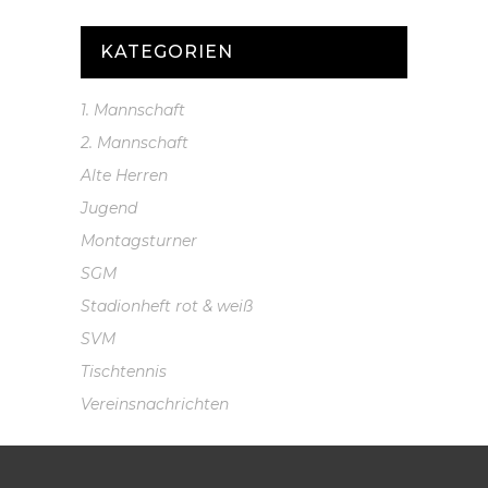
KATEGORIEN
1. Mannschaft
2. Mannschaft
Alte Herren
Jugend
Montagsturner
SGM
Stadionheft rot & weiß
SVM
Tischtennis
Vereinsnachrichten