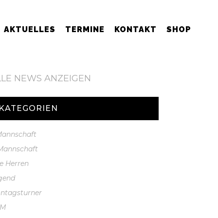
AKTUELLES
TERMINE
KONTAKT
SHOP
LLE NEWS ANZEIGEN
KATEGORIEN
 Mannschaft
 Mannschaft
te Herren
gend
ntagsturner
GM