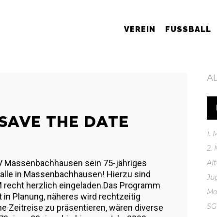
VEREIN
FUSSBALL
A
 SAVE THE DATE
1.
2.
SV Massenbachhausen sein 75-jähriges
Al
alle in Massenbachhausen! Hierzu sind
Ju
M recht herzlich eingeladen.Das Programm
Mo
 in Planung, näheres wird rechtzeitig
S
 Zeitreise zu präsentieren, wären diverse