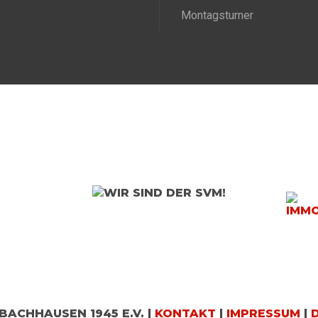
Montagsturner
BACHHAUSEN 1945 E.V. |
KONTAKT
|
IMPRESSUM
|