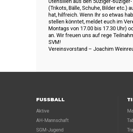
Utensilien aus den 50ziger-60ziger
(Trikots, Bälle, Schuhe, Bilder etc.)
hat, hilfreich. Wenn Ihr so etwas h
stellen könntet, meldet euch im Ve
Montags von 17.00 bis 17.30 Uhr) o
an. Wir freuen uns auf rege Teilna
SVM!
Vereinsvorstand – Joachim Weinre
FUSSBALL
T
Aktive
Ma
AH-Mannschaft
Ta
SGM-Jugend
Tr