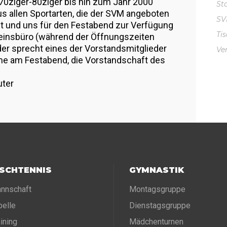
-70ziger-80ziger bis hin zum Jahr 2000
St
 aus allen Sportarten, die der SVM angeboten
S
abt und uns für den Festabend zur Verfügung
Ti
reinsbüro (während der Öffnungszeiten
der sprecht eines der Vorstandsmitglieder
Ve
hme am Festabend, die Vorstandschaft des
uter
ISCHTENNIS
GYMNASTIK
nnschaft
Montagsgruppe
belle
Dienstagsgruppe
aining
Mädchenturnen