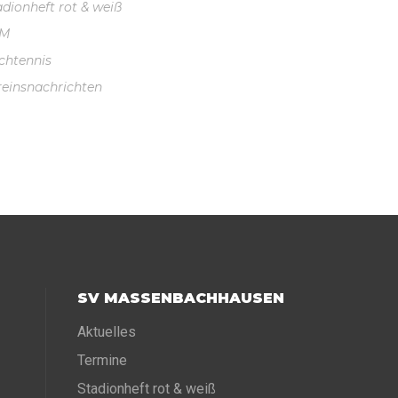
adionheft rot & weiß
VM
schtennis
reinsnachrichten
SV MASSENBACHHAUSEN
Aktuelles
Termine
Stadionheft rot & weiß