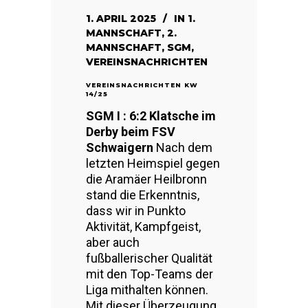
1. APRIL 2025
IN
1.
MANNSCHAFT
,
2.
MANNSCHAFT
,
SGM
,
VEREINSNACHRICHTEN
VEREINSNACHRICHTEN KW
14/25
SGM I : 6:2 Klatsche im
Derby beim FSV
Schwaigern
Nach dem
letzten Heimspiel gegen
die Aramäer Heilbronn
stand die Erkenntnis,
dass wir in Punkto
Aktivität, Kampfgeist,
aber auch
fußballerischer Qualität
mit den Top-Teams der
Liga mithalten können.
Mit dieser Überzeugung