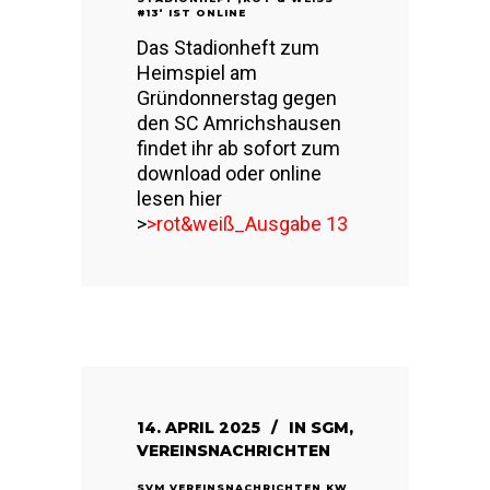
13‘ IST ONLINE
Das Stadionheft zum
Heimspiel am
Gründonnerstag gegen
den SC Amrichshausen
findet ihr ab sofort zum
download oder online
lesen hier
>
>rot&weiß_Ausgabe 13
14. APRIL 2025
IN
SGM
,
VEREINSNACHRICHTEN
SVM VEREINSNACHRICHTEN KW