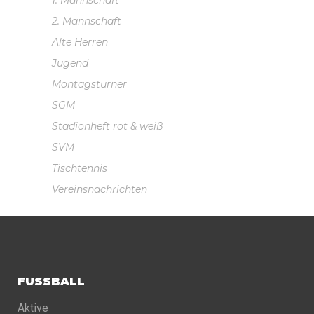
1. Mannschaft
2. Mannschaft
Alte Herren
Jugend
Montagsturner
SGM
Stadionheft rot & weiß
SVM
Tischtennis
Vereinsnachrichten
FUSSBALL
Aktive