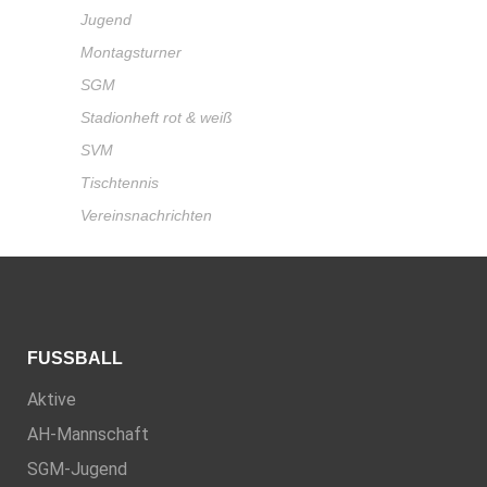
Jugend
Montagsturner
SGM
Stadionheft rot & weiß
SVM
Tischtennis
Vereinsnachrichten
FUSSBALL
Aktive
AH-Mannschaft
SGM-Jugend