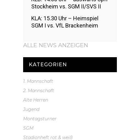
Stockheim vs. SGM II/SVS II
KLA: 15.30 Uhr – Heimspiel
SGM I vs. VfL Brackenheim
ALLE NEWS ANZEIGEN
KATEGORIEN
1. Mannschaft
2. Mannschaft
Alte Herren
Jugend
Montagsturner
SGM
Stadionheft rot & weiß