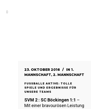
23. OKTOBER 2016
IN
1.
MANNSCHAFT
,
2. MANNSCHAFT
FUSSBALLE AKTIVE: TOLLE S
PIELE UND ERGEBNISSE FÜR U
NSERE TEAMS
SVM 2 : SC Böckingen 1:1
–
Mit einer bravourösen Leistung