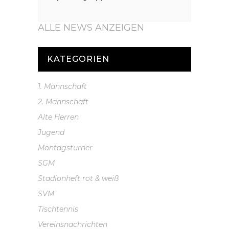
ALLE NEWS ANZEIGEN
KATEGORIEN
1. Mannschaft
2. Mannschaft
Alte Herren
Jugend
Montagsturner
SGM
Stadionheft rot & weiß
SVM
Tischtennis
Vereinsnachrichten