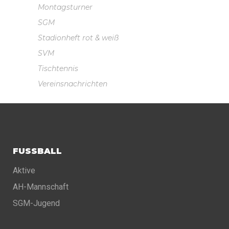
Montagsturner
SGM
Stadionheft rot & weiß
SVM
Tischtennis
Vereinsnachrichten
FUSSBALL
Aktive
AH-Mannschaft
SGM-Jugend