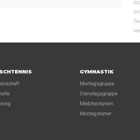
St
S
Ti
Ve
ISCHTENNIS
GYMNASTIK
nnschaft
Montagsgruppe
belle
Dienstagsgruppe
aining
Mädchenturnen
Montagsturner