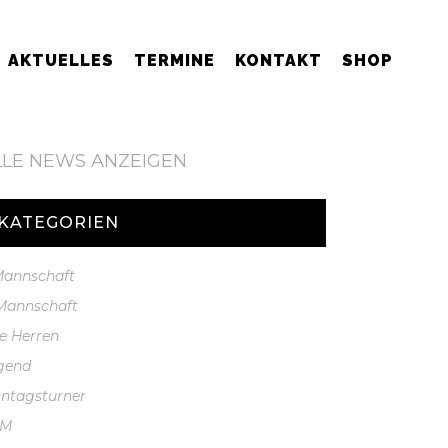
AKTUELLES
TERMINE
KONTAKT
SHOP
LLE NEWS ANZEIGEN
KATEGORIEN
 Mannschaft
 Mannschaft
te Herren
gend
ntagsturner
GM