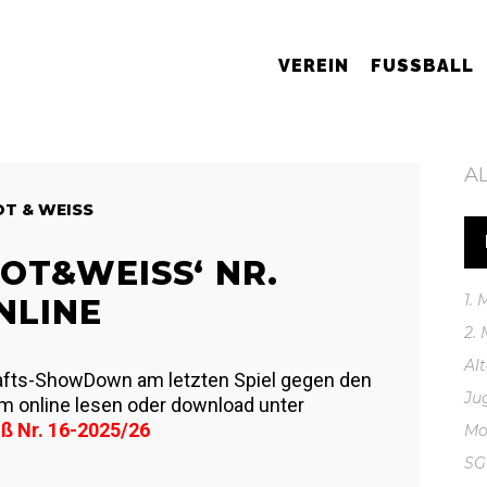
VEREIN
FUSSBALL
A
T & WEISS
T&WEISS‘ NR. 1
1.
NLINE
2.
Al
afts-ShowDown am letzten Spiel gegen den
Ju
m online lesen oder download unter
ß Nr. 16-2025/26
Mo
S