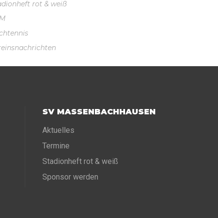
adionheft rot & weiß
VM
schtennis
reinsnachrichten
SV MASSENBACHHAUSEN
Aktuelles
Termine
Stadionheft rot & weiß
Sponsor werden