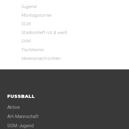
Jugend
Montagsturner
SGM
Stadionheft rot & weiß
SVM
Tischtennis
Vereinsnachrichten
FUSSBALL
Aktive
AH-Mannschaft
SGM-Jugend