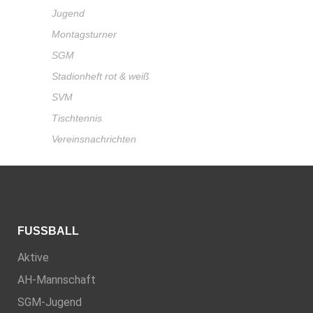
Jugend
Montagsturner
SGM
Stadionheft rot & weiß
SVM
Tischtennis
Vereinsnachrichten
FUSSBALL
Aktive
AH-Mannschaft
SGM-Jugend