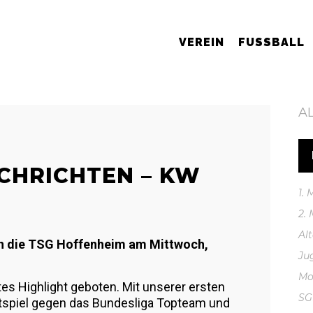
VEREIN
FUSSBALL
A
CHRICHTEN – KW
1.
2.
Al
en die TSG Hoffenheim am Mittwoch,
Ju
Mo
s Highlight geboten. Mit unserer ersten
S
stspiel gegen das Bundesliga Topteam und