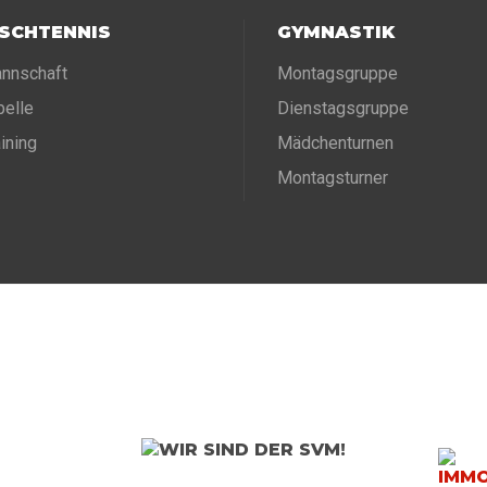
ISCHTENNIS
GYMNASTIK
nnschaft
Montagsgruppe
belle
Dienstagsgruppe
aining
Mädchenturnen
Montagsturner