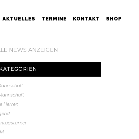
AKTUELLES
TERMINE
KONTAKT
SHOP
LLE NEWS ANZEIGEN
KATEGORIEN
 Mannschaft
 Mannschaft
te Herren
gend
ntagsturner
GM