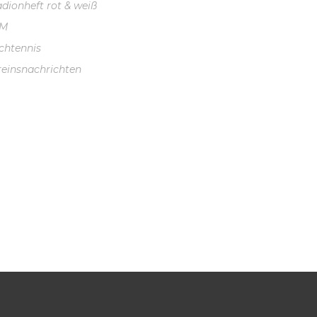
adionheft rot & weiß
VM
schtennis
reinsnachrichten