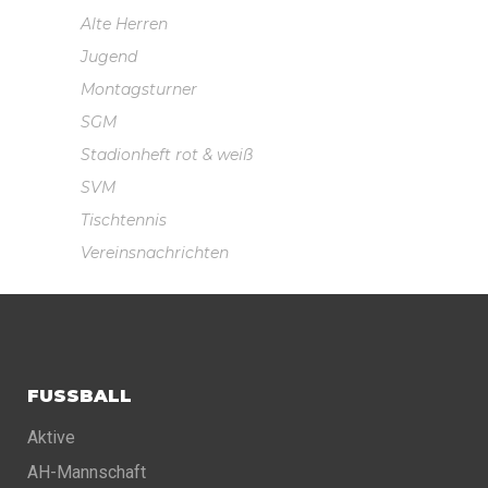
Alte Herren
Jugend
Montagsturner
SGM
Stadionheft rot & weiß
SVM
Tischtennis
Vereinsnachrichten
FUSSBALL
Aktive
AH-Mannschaft