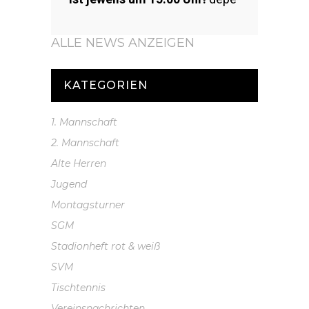
ALLE NEWS ANZEIGEN
KATEGORIEN
1. Mannschaft
2. Mannschaft
Alte Herren
Jugend
Montagsturner
SGM
Stadionheft rot & weiß
SVM
Tischtennis
Vereinsnachrichten