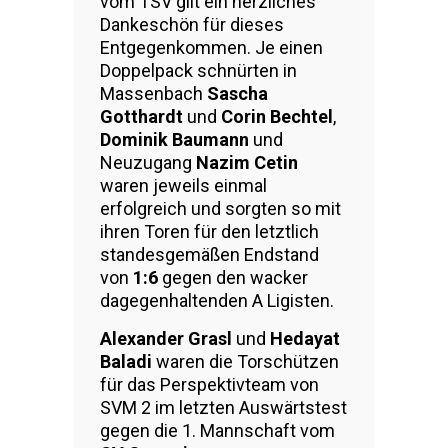
vom TSV gilt ein herzliches
Dankeschön für dieses
Entgegenkommen. Je einen
Doppelpack schnürten in
Massenbach
Sascha
Gotthardt
und
Corin Bechtel
,
Dominik Baumann
und
Neuzugang
Nazim Cetin
waren jeweils einmal
erfolgreich und sorgten so mit
ihren Toren für den letztlich
standesgemäßen Endstand
von
1:6
gegen den wacker
dagegenhaltenden A Ligisten.
Alexander Grasl
und
Hedayat
Baladi
waren die Torschützen
für das Perspektivteam von
SVM 2 im letzten Auswärtstest
gegen die 1. Mannschaft vom