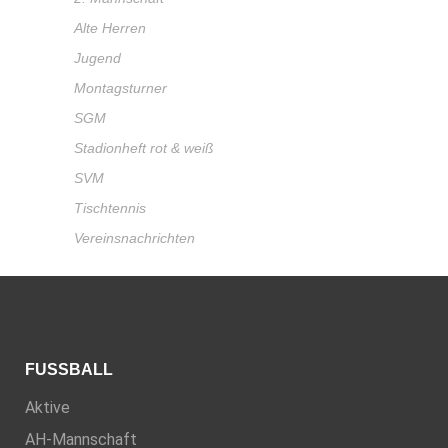
Alte Herren
Jugend
Montagsturner
SGM
Stadionheft rot & weiß
SVM
Tischtennis
Vereinsnachrichten
FUSSBALL
Aktive
AH-Mannschaft