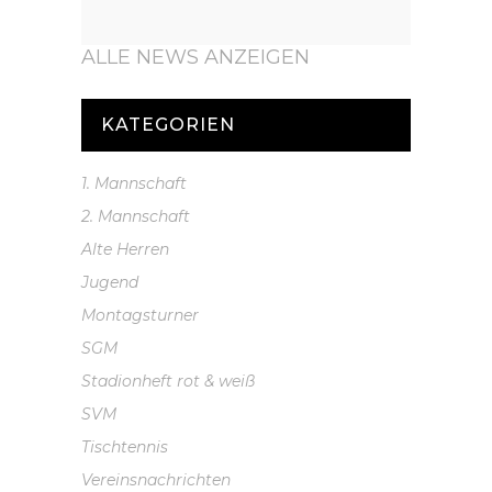
ALLE NEWS ANZEIGEN
KATEGORIEN
1. Mannschaft
2. Mannschaft
Alte Herren
Jugend
Montagsturner
SGM
Stadionheft rot & weiß
SVM
Tischtennis
Vereinsnachrichten