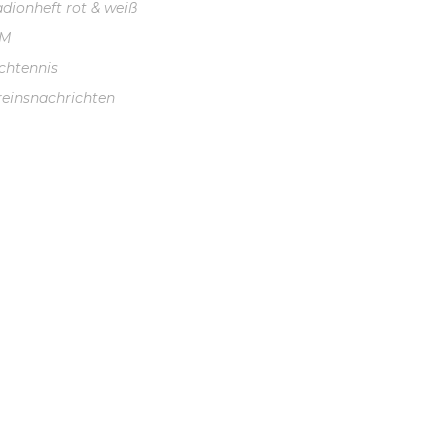
adionheft rot & weiß
VM
schtennis
reinsnachrichten