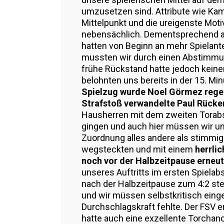
umzusetzen sind. Attribute wie Ka
Mittelpunkt und die ureigenste Moti
nebensächlich. Dementsprechend aus
hatten von Beginn an mehr Spielante
mussten wir durch einen Abstimmun
frühe Rückstand hatte jedoch keinen
belohnten uns bereits in der 15. M
Spielzug wurde Noel Görmez regelw
Strafstoß verwandelte Paul Rücke
Hausherren mit dem zweiten Torabsc
gingen und auch hier müssen wir un
Zuordnung alles andere als stimmig
wegsteckten und mit einem
herrli
noch vor der Halbzeitpause erneut
unseres Auftritts im ersten Spielab
nach der Halbzeitpause zum 4:2 st
und wir müssen selbstkritisch eing
Durchschlagskraft fehlte. Der FSV er
hatte auch eine exzellente Torcha