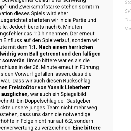
St
mpf- und Zweikampfstärke stehen somit im
S
vation dieses Spiels wird eher
gerichtet starteten wir in die Partie und
Ti
ile. Jedoch bereits nach 6. Minuten
Ve
gsfehler das 1:0 hinnehmen. Der erneut
 Einfluss auf den Spielverlauf, sondern wir
inute mit dem
1:1. Nach einem herrlichen
idrig vom Ball getrennt und den fälligen
r souverän
. Umso bittere war es als die
hluss in der 36. Minute erneut in Führung
s den Vorwurf gefallen lassen, dass die
 war. Dass wir auch diesen Rückschlag
chen Freistoßtor von Yannik Lieberherr
 ausglichen,
war auch ein Spiegelbild
schnitt. Ein Doppelschlag der Gastgeber
eckte unsere junges Team nicht mehr weg
estehen, dass uns dann die notwendige
höhte in Folge nicht nur auf 6:2, sondern
ncenverwertung zu verzeichnen.
Eine bittere