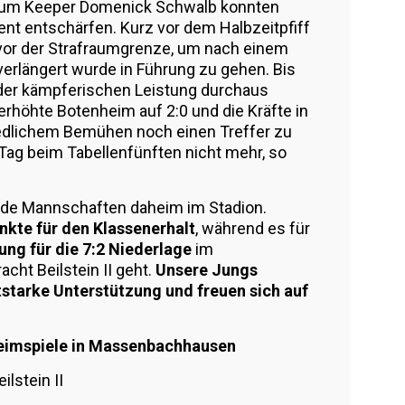
g um Keeper Domenick Schwalb konnten
nt entschärfen. Kurz vor dem Halbzeitpfiff
 vor der Strafraumgrenze, um nach einem
 verlängert wurde in Führung zu gehen. Bis
 der kämpferischen Leistung durchaus
erhöhte Botenheim auf 2:0 und die Kräfte in
redlichem Bemühen noch einen Treffer zu
Tag beim Tabellenfünften nicht mehr, so
de Mannschaften daheim im Stadion.
nkte für den Klassenerhalt
, während es für
g für die 7:2 Niederlage
im
cht Beilstein II geht.
Unsere Jungs
tstarke Unterstützung und freuen sich auf
Heimspiele in Massenbachhausen
ilstein II