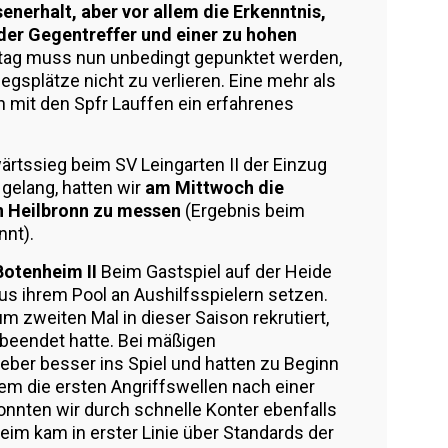
nerhalt, aber vor allem die Erkenntnis,
der Gegentreffer und einer zu hohen
ag muss nun unbedingt gepunktet werden,
gsplätze nicht zu verlieren. Eine mehr als
 mit den Spfr Lauffen ein erfahrenes
rtssieg beim SV Leingarten II der Einzug
gelang, hatten wir
am Mittwoch die
n Heilbronn zu messen
(Ergebnis beim
nnt).
Botenheim II
Beim Gastspiel auf der Heide
us ihrem Pool an Aushilfsspielern setzen.
 zweiten Mal in dieser Saison rekrutiert,
‘ beendet hatte. Bei mäßigen
eber besser ins Spiel und hatten zu Beginn
m die ersten Angriffswellen nach einer
onnten wir durch schnelle Konter ebenfalls
heim kam in erster Linie über Standards der