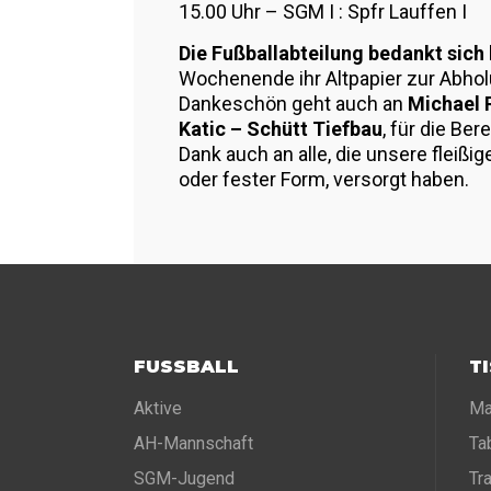
15.00 Uhr – SGM I : Spfr Lauffen I
Die Fußballabteilung bedankt sich h
Wochenende ihr Altpapier zur Abholu
Dankeschön geht auch an
Michael 
Katic – Schütt Tiefbau
, für die Be
Dank auch an alle, die unsere fleißig
oder fester Form, versorgt haben.
FUSSBALL
T
Aktive
Ma
AH-Mannschaft
Ta
SGM-Jugend
Tr