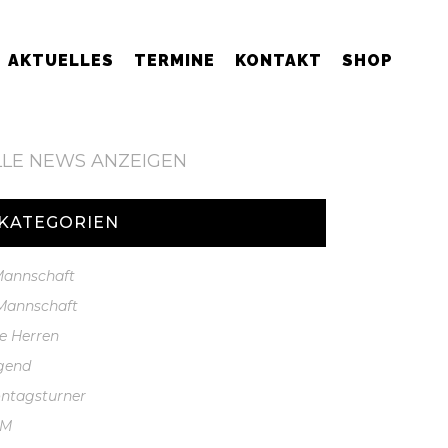
AKTUELLES
TERMINE
KONTAKT
SHOP
LLE NEWS ANZEIGEN
KATEGORIEN
 Mannschaft
 Mannschaft
te Herren
gend
ntagsturner
GM