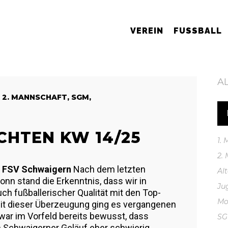
VEREIN
FUSSBALL
A
,
2. MANNSCHAFT
,
SGM
,
CHTEN KW 14/25
1.
2.
im FSV Schwaigern
Nach dem letzten
Al
nn stand die Erkenntnis, dass wir in
Ju
uch fußballerischer Qualität mit den Top-
Mo
Mit dieser Überzeugung ging es vergangenen
ar im Vorfeld bereits bewusst, dass
S
m Schwaigerner Geläuf eher schwierig