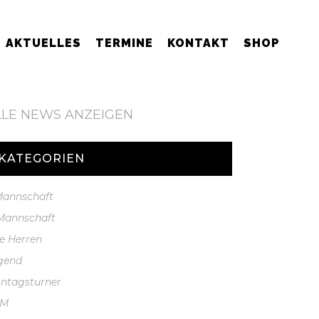
AKTUELLES
TERMINE
KONTAKT
SHOP
LLE NEWS ANZEIGEN
KATEGORIEN
 Mannschaft
 Mannschaft
te Herren
gend
ntagsturner
GM