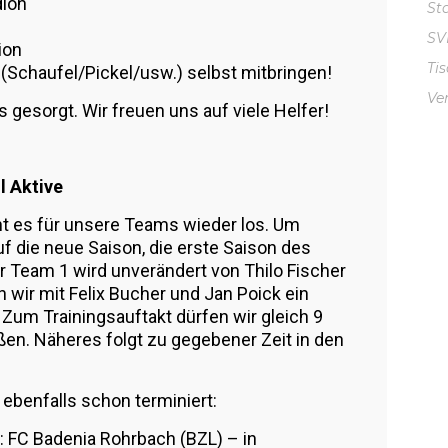
dion
St
S
ion
Ti
(Schaufel/Pickel/usw.) selbst mitbringen!
Ve
s gesorgt. Wir freuen uns auf viele Helfer!
 Aktive
ht es für unsere Teams wieder los. Um
uf die neue Saison, die erste Saison des
r Team 1 wird unverändert von Thilo Fischer
en wir mit Felix Bucher und Jan Poick ein
Zum Trainingsauftakt dürfen wir gleich 9
n. Näheres folgt zu gegebener Zeit in den
 ebenfalls schon terminiert:
: FC Badenia Rohrbach (BZL) – in