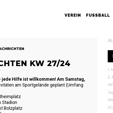
VEREIN
FUSSBALL
A
ACHRICHTEN
CHTEN KW 27/24
1.
2.
– jede Hilfe ist willkommen! Am Samstag,
ivitäten am Sportgelände geplant (Umfang
Al
Ju
theimplatz
Mo
 Stadion
S
st Bolzplatz