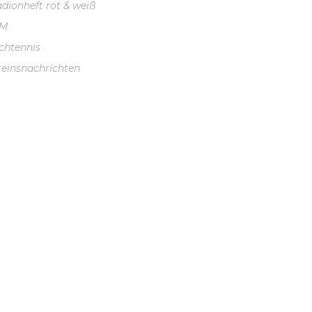
adionheft rot & weiß
VM
schtennis
reinsnachrichten