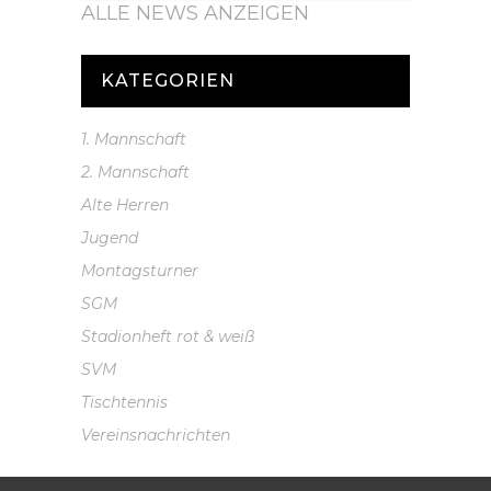
ALLE NEWS ANZEIGEN
KATEGORIEN
1. Mannschaft
2. Mannschaft
Alte Herren
Jugend
Montagsturner
SGM
Stadionheft rot & weiß
SVM
Tischtennis
Vereinsnachrichten