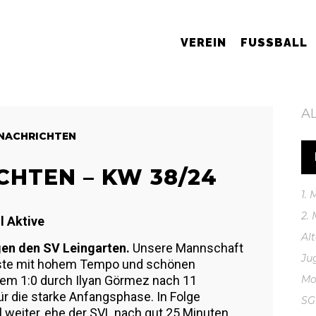
VEREIN
FUSSBALL
A
NACHRICHTEN
CHTEN – KW 38/24
1.
2.
 Aktive
Al
gen den SV Leingarten.
Unsere Mannschaft
Ju
Gäste mit hohem Tempo und schönen
 dem 1:0 durch Ilyan Görmez nach 11
Mo
r die starke Anfangsphase. In Folge
S
weiter, ehe der SVL nach gut 25 Minuten