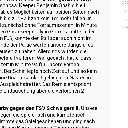
St
schoss. Keeper Benjamin Shahid hielt
S
ab es Möglichkeiten auf beiden Seiten nach
 bis zur Halbzeit kein Tor mehr fallen. In
Ti
el zunächst ohne Torraumszenen. In Minute
Ve
ken Gästekeeper. Ilyan Görmez hatte in der
 Fuß, konnte den Ball aber auch nicht im
Ende der Partie warfen unsere Jungs alles
ausen zu halten. Allerdings wurden die
schnell verloren. Wer gedacht hatte, dass
zeit in Minute 94 für unsere Farben
. Der Schiri legte noch Zeit auf und so kam
ne Unachtsamkeit gelang den Gästen in
 Ausgleichstreffer. Das Remis entspricht
ie Enttäuschung über die verlorenen 2
erby gegen den FSV Schwaigern II.
Unsere
gegen die spielerisch und kämpferisch
timmte das Spielgeschehen und ging nach
 seltenen Konter unseres Teams konnten