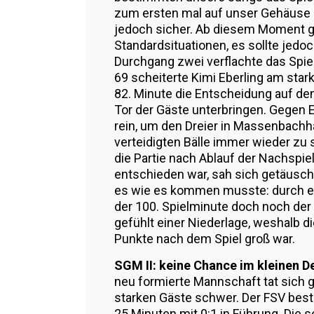
zum ersten mal auf unser Gehäuse 
jedoch sicher. Ab diesem Moment g
Standardsituationen, es sollte jedoch
Durchgang zwei verflachte das Spi
69 scheiterte Kimi Eberling am star
82. Minute die Entscheidung auf dem
Tor der Gäste unterbringen. Gegen 
rein, um den Dreier in Massenbachh
verteidigten Bälle immer wieder zu 
die Partie nach Ablauf der Nachspiel
entschieden war, sah sich getäuscht
es wie es kommen musste: durch ei
der 100. Spielminute doch noch der
gefühlt einer Niederlage, weshalb d
Punkte nach dem Spiel groß war.
SGM II: keine Chance im kleinen D
neu formierte Mannschaft tat sich 
starken Gäste schwer. Der FSV bes
25 Minuten mit 0:1 in Führung. Die