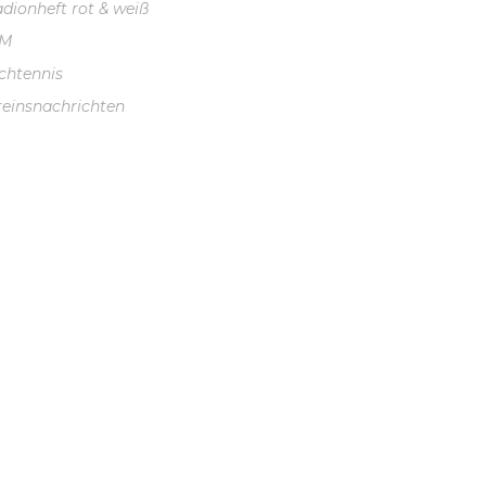
adionheft rot & weiß
VM
schtennis
reinsnachrichten