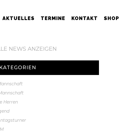
AKTUELLES
TERMINE
KONTAKT
SHOP
LLE NEWS ANZEIGEN
KATEGORIEN
 Mannschaft
 Mannschaft
te Herren
gend
ntagsturner
GM