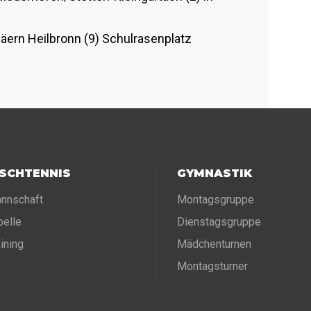
äern Heilbronn (9) Schulrasenplatz
ISCHTENNIS
GYMNASTIK
nnschaft
Montagsgruppe
belle
Dienstagsgruppe
aining
Mädchenturnen
Montagsturner