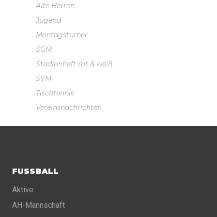
Alte Herren
Jugend
Montagsturner
SGM
Stadionheft rot & weiß
SVM
Tischtennis
Vereinsnachrichten
FUSSBALL
Aktive
AH-Mannschaft