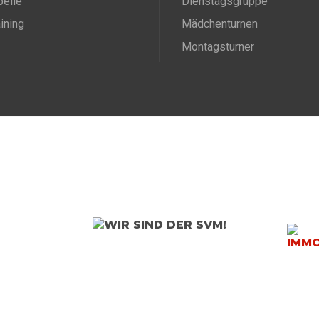
belle
Dienstagsgruppe
aining
Mädchenturnen
Montagsturner