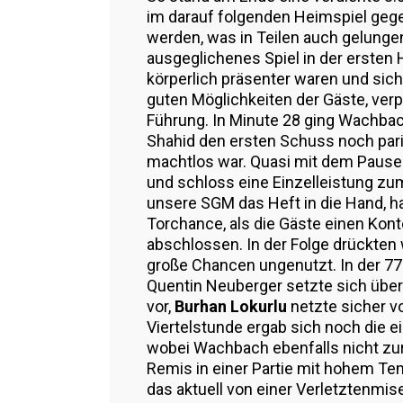
im darauf folgenden Heimspiel ge
werden, was in Teilen auch gelungen 
ausgeglichenes Spiel in der ersten H
körperlich präsenter waren und sic
guten Möglichkeiten der Gäste, verp
Führung. In Minute 28 ging Wachbac
Shahid den ersten Schuss noch par
machtlos war. Quasi mit dem Pausen
und schloss eine Einzelleistung zu
unsere SGM das Heft in die Hand, h
Torchance, als die Gäste einen Kont
abschlossen. In der Folge drückten 
große Chancen ungenutzt. In der 77.
Quentin Neuberger setzte sich über
vor,
Burhan Lokurlu
netzte sicher vo
Viertelstunde ergab sich noch die e
wobei Wachbach ebenfalls nicht zu
Remis in einer Partie mit hohem T
das aktuell von einer Verletztenmise