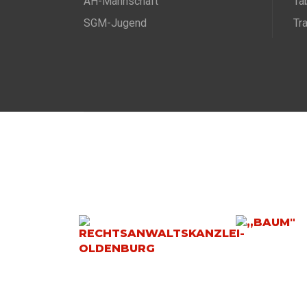
AH-Mannschaft
Ta
SGM-Jugend
Tr