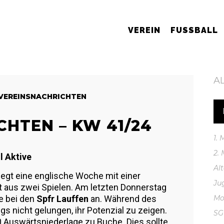
VEREIN
FUSSBALL
A
VEREINSNACHRICHTEN
HTEN – KW 41/24
1.
2.
 Aktive
Al
iegt eine englische Woche mit einer
Ju
aus zwei Spielen. Am letzten Donnerstag
e bei den
Spfr Lauffen
an. Während des
Mo
s nicht gelungen, ihr Potenzial zu zeigen.
S
0 Auswärtsniederlage zu Buche. Dies sollte