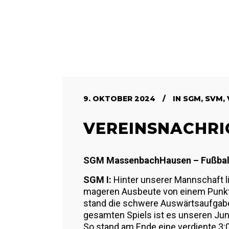
9. OKTOBER 2024
IN
SGM
,
SVM
,
VEREINSNACHRIC
SGM MassenbachHausen – Fußball
SGM I:
Hinter unserer Mannschaft l
mageren Ausbeute von einem Punkt 
stand die schwere Auswärtsaufgab
gesamten Spiels ist es unseren Jung
So stand am Ende eine verdiente 3: