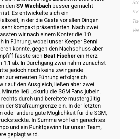
St
gen den
SV Wachbach
besser gemacht
S
ist. Es entwickelte sich ein
albzeit, in der die Gäste vor allen Dingen
Ti
h sehr kompakt präsentierten. Nach zwei
Ve
assten wir nach einem Konter die 1:0
h in Führung, wobei unser Keeper Benni
ieren konnte, gegen den Nachschuss aber
pfiff fasste sich
Beat Fischer
ein Herz
m 1:1 ab. In Durchgang zwei nahm zunächst
atte jedoch noch keine zwingende
er zur erneuten Führung erfolgreich
wir auf den Ausgleich, ließen aber zwei
 Minute ließ Lokurlu die SGM Fans jubeln.
 rechts durch und bereitete mustergültig
n der Strafraumgrenze ein. In der letzten
in oder andere gute Möglichkeit für die SGM,
rücksteckte. In Summe wohl ein gerechtes
empo und ein Punktgewinn für unser Team,
re geplagt wird.