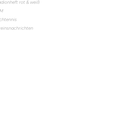
adionheft rot & weiß
VM
schtennis
reinsnachrichten