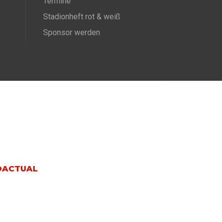
Termine
Stadionheft rot & weiß
Sponsor werden