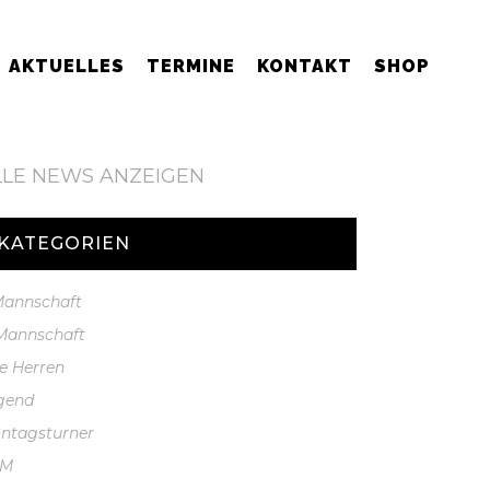
AKTUELLES
TERMINE
KONTAKT
SHOP
LLE NEWS ANZEIGEN
KATEGORIEN
 Mannschaft
 Mannschaft
te Herren
gend
ntagsturner
GM