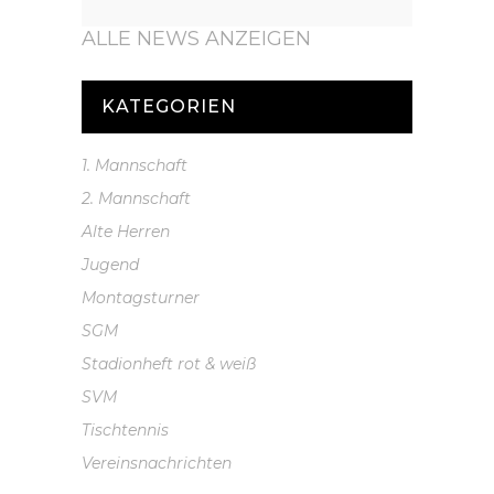
ALLE NEWS ANZEIGEN
KATEGORIEN
1. Mannschaft
2. Mannschaft
Alte Herren
Jugend
Montagsturner
SGM
Stadionheft rot & weiß
SVM
Tischtennis
Vereinsnachrichten