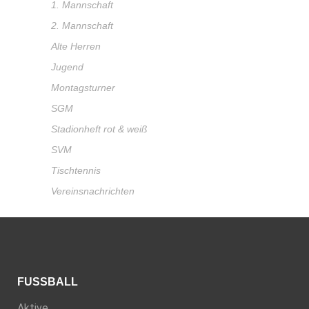
1. Mannschaft
2. Mannschaft
Alte Herren
Jugend
Montagsturner
SGM
Stadionheft rot & weiß
SVM
Tischtennis
Vereinsnachrichten
FUSSBALL
Aktive