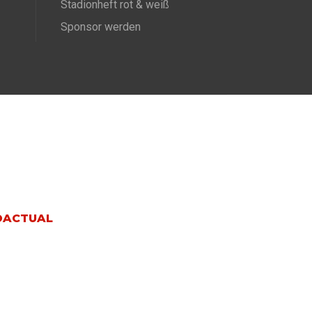
Stadionheft rot & weiß
Sponsor werden