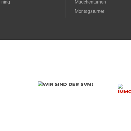
aining
Mädchenturnen
Montagsturner