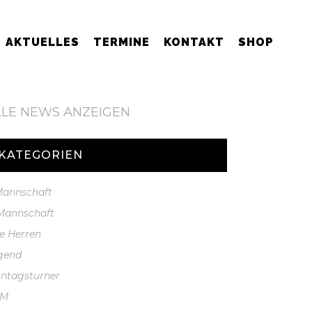
AKTUELLES
TERMINE
KONTAKT
SHOP
LLE NEWS ANZEIGEN
KATEGORIEN
 Mannschaft
 Mannschaft
te Herren
gend
ntagsturner
GM