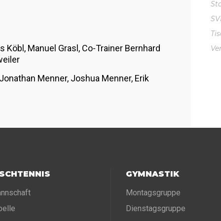
St
S
Ti
kas Köbl, Manuel Grasl, Co-Trainer Bernhard
Ve
eiler
de, Jonathan Menner, Joshua Menner, Erik
ISCHTENNIS
GYMNASTIK
nnschaft
Montagsgruppe
belle
Dienstagsgruppe