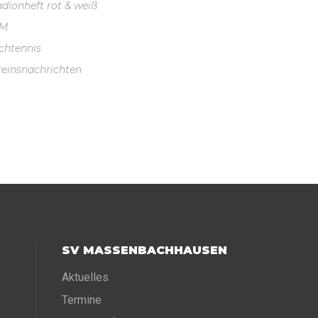
adionheft rot & weiß
VM
schtennis
reinsnachrichten
SV MASSENBACHHAUSEN
Aktuelles
Termine