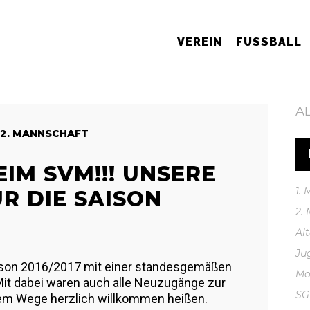
VEREIN
FUSSBALL
A
2. MANNSCHAFT
IM SVM!!! UNSERE
1.
R DIE SAISON
2.
Al
Ju
ison 2016/2017 mit einer standesgemäßen
Mo
it dabei waren auch alle Neuzugänge zur
S
sem Wege herzlich willkommen heißen.