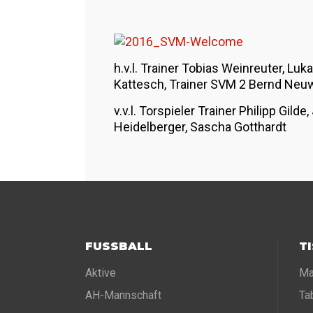
h.v.l. Trainer Tobias Weinreuter, Lu
Kattesch, Trainer SVM 2 Bernd Neuw
v.v.l. Torspieler Trainer Philipp Gil
Heidelberger, Sascha Gotthardt
FUSSBALL
T
Aktive
Ma
AH-Mannschaft
Ta