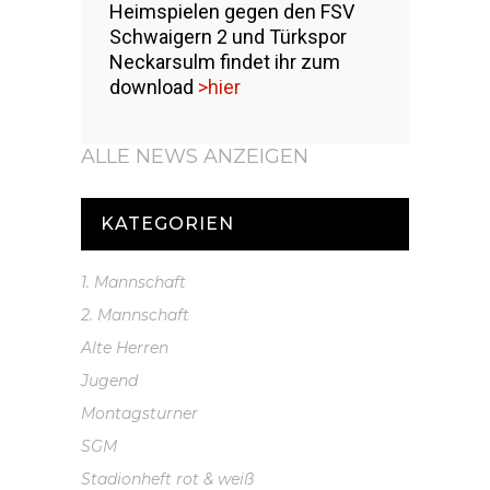
Heimspielen gegen den FSV
Schwaigern 2 und Türkspor
Neckarsulm findet ihr zum
download
>hier
ALLE NEWS ANZEIGEN
KATEGORIEN
1. Mannschaft
2. Mannschaft
Alte Herren
Jugend
Montagsturner
SGM
Stadionheft rot & weiß