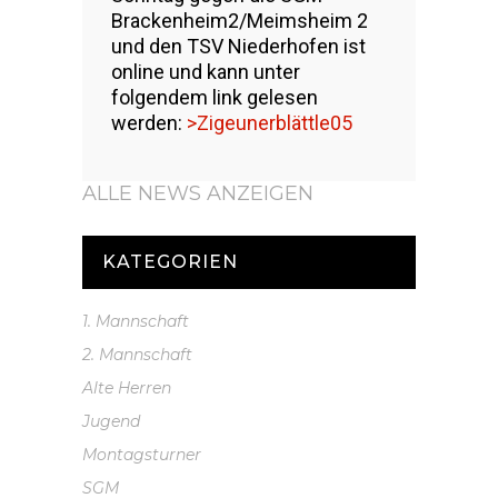
Brackenheim2/Meimsheim 2
und den TSV Niederhofen ist
online und kann unter
folgendem link gelesen
werden:
>Zigeunerblättle05
ALLE NEWS ANZEIGEN
KATEGORIEN
1. Mannschaft
2. Mannschaft
Alte Herren
Jugend
Montagsturner
SGM